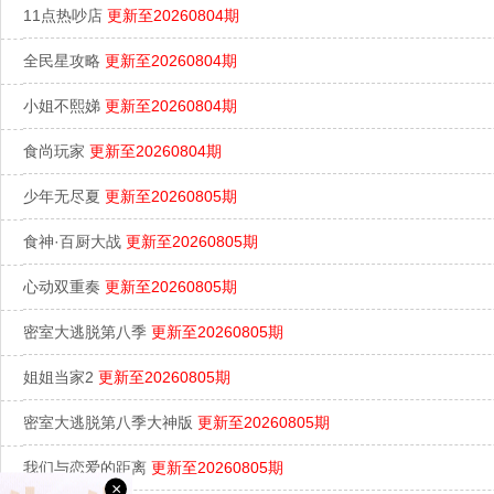
11点热吵店
更新至20260804期
全民星攻略
更新至20260804期
小姐不熙娣
更新至20260804期
食尚玩家
更新至20260804期
少年无尽夏
更新至20260805期
食神·百厨大战
更新至20260805期
心动双重奏
更新至20260805期
密室大逃脱第八季
更新至20260805期
姐姐当家2
更新至20260805期
密室大逃脱第八季大神版
更新至20260805期
我们与恋爱的距离
更新至20260805期
×