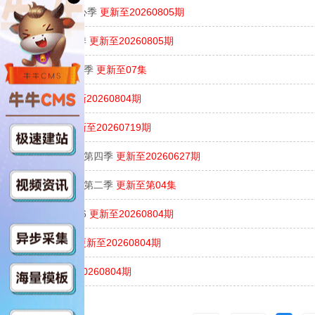
我们的宿舍·归心季
更新至20260805期
爸爸当家 第五季
更新至20260805期
深夜怪谈会第六季
更新至07集
欢乐集结号
更新20260804期
效廉出发吧
更新至20260719期
花甲少年趣旅行第四季
更新至20260627期
不良一族寻爱记第二季
更新至第04集
一万元舞台2026
更新至20260804期
户外成长计划
更新至20260804期
毛雪汪
更新至20260804期