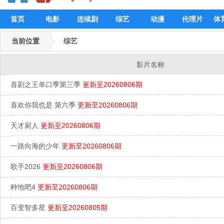
首页
电影
连续剧
综艺
动漫
伦理片
体
当前位置
综艺
影片名称
喜剧之王单口季第三季
更新至20260806期
喜欢你我也是 第六季
更新至20260806期
天才厨人
更新至20260806期
一路向海的少年
更新至20260806期
歌手2026
更新至20260806期
种地吧4
更新至20260806期
百变智多星
更新至20260805期