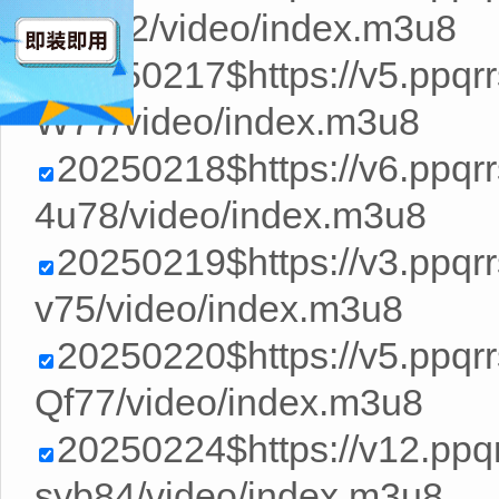
X2A82/video/index.m3u8
20250217$https://v5.ppqr
W77/video/index.m3u8
20250218$https://v6.ppq
4u78/video/index.m3u8
20250219$https://v3.ppq
v75/video/index.m3u8
20250220$https://v5.ppq
Qf77/video/index.m3u8
20250224$https://v12.pp
syb84/video/index.m3u8