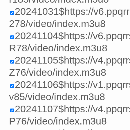
20241031$https://v6.ppq
278/video/index.m3u8
20241104$https://v6.ppq
R78/video/index.m3u8
20241105$https://v4.ppq
Z76/video/index.m3u8
20241106$https://v1.ppq
v85/video/index.m3u8
20241107$https://v4.ppq
P76/video/index.m3u8