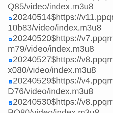
Q85/video/index.m3u8
20240514$https://v11.pp
10b83/video/index.m3u8
20240520$https://v7.ppq
m79/video/index.m3u8
20240527$https://v8.ppq
x080/video/index.m3u8
20240529$https://v4.ppq
D76/video/index.m3u8
20240530$https://v8.ppq
PQ80/video/index.m3u8