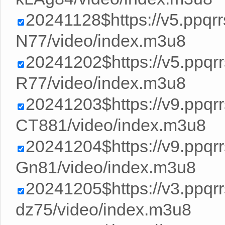
20241128$https://v5.ppq
N77/video/index.m3u8
20241202$https://v5.ppq
R77/video/index.m3u8
20241203$https://v9.ppq
CT881/video/index.m3u8
20241204$https://v9.ppq
Gn81/video/index.m3u8
20241205$https://v3.ppq
dz75/video/index.m3u8