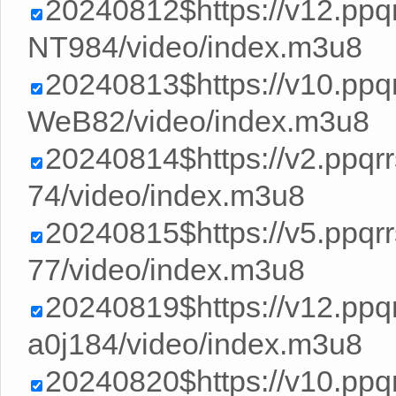
20240812$https://v12.pp
NT984/video/index.m3u8
20240813$https://v10.pp
WeB82/video/index.m3u8
20240814$https://v2.ppq
74/video/index.m3u8
20240815$https://v5.ppqr
77/video/index.m3u8
20240819$https://v12.pp
a0j184/video/index.m3u8
20240820$https://v10.pp