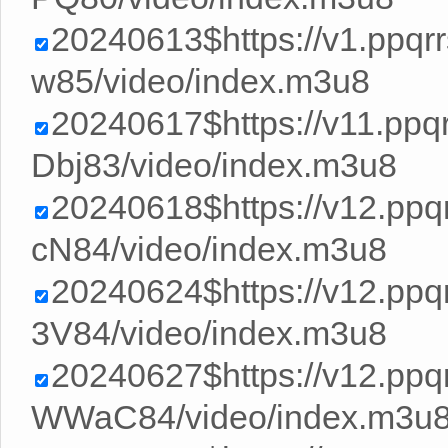
20240613$https://v1.ppq
w85/video/index.m3u8
20240617$https://v11.pp
Dbj83/video/index.m3u8
20240618$https://v12.ppq
cN84/video/index.m3u8
20240624$https://v12.ppq
3V84/video/index.m3u8
20240627$https://v12.pp
WWaC84/video/index.m3u