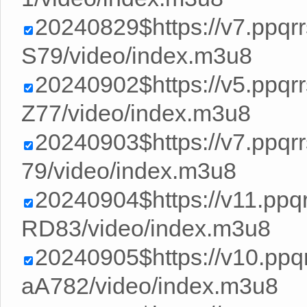
20240829$https://v7.ppq
S79/video/index.m3u8
20240902$https://v5.ppq
Z77/video/index.m3u8
20240903$https://v7.ppq
79/video/index.m3u8
20240904$https://v11.pp
RD83/video/index.m3u8
20240905$https://v10.pp
aA782/video/index.m3u8