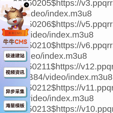
20250205$https://v3.ppq
×
575/video/index.m3u8
20250206$https://v5.ppq
Q77/video/index.m3u8
20250210$https://v6.ppqr
78/video/index.m3u8
20250211$https://v12.pp
EVWB84/video/index.m3u8
20250212$https://v11.pp
Li83/video/index.m3u8
20250213$https://v10.pp