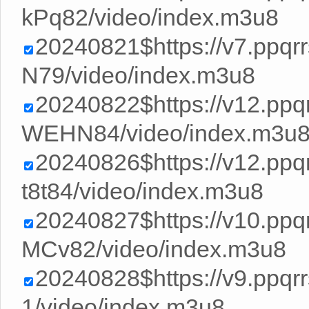
kPq82/video/index.m3u8
20240821$https://v7.ppq
N79/video/index.m3u8
20240822$https://v12.pp
WEHN84/video/index.m3u
20240826$https://v12.pp
t8t84/video/index.m3u8
20240827$https://v10.pp
MCv82/video/index.m3u8
20240828$https://v9.ppqr
1/video/index.m3u8