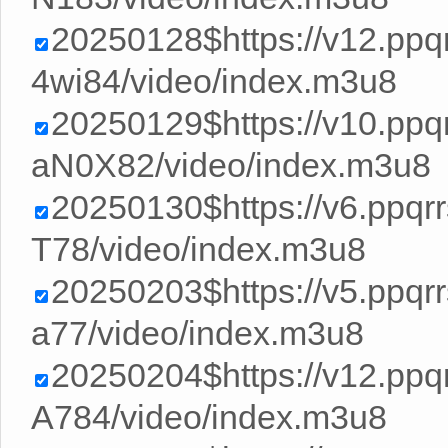
20250128$https://v12.pp
4wi84/video/index.m3u8
20250129$https://v10.pp
aN0X82/video/index.m3u8
20250130$https://v6.ppq
T78/video/index.m3u8
20250203$https://v5.ppq
a77/video/index.m3u8
20250204$https://v12.ppq
A784/video/index.m3u8