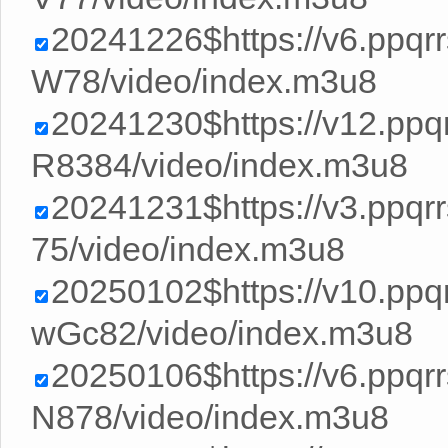
20241226$https://v6.ppq
W78/video/index.m3u8
20241230$https://v12.pp
R8384/video/index.m3u8
20241231$https://v3.ppqr
75/video/index.m3u8
20250102$https://v10.pp
wGc82/video/index.m3u8
20250106$https://v6.ppq
N878/video/index.m3u8