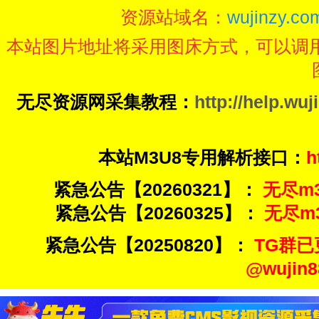
资源站域名：
wujinzy.com
本站图片地址将采用图床方式，可以调
无尽资源网采集教程：
http://help.wuj
本站M3U8专用解析接口：
h
紧急公告【20260321】：
无尽m3u
紧急公告【20260325】：
无尽m3u
紧急公告【20250820】：
TG群已
@wuji