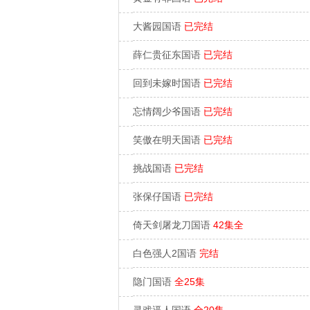
大酱园国语
已完结
薛仁贵征东国语
已完结
回到未嫁时国语
已完结
忘情阔少爷国语
已完结
笑傲在明天国语
已完结
挑战国语
已完结
张保仔国语
已完结
倚天剑屠龙刀国语
42集全
白色强人2国语
完结
隐门国语
全25集
灵戏逼人国语
全20集