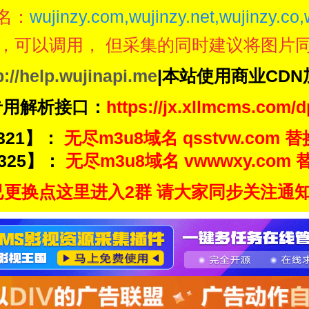
名：
wujinzy.com,wujinzy.net,wujinzy.co,
，可以调用， 但采集的同时建议将图片
p://help.wujinapi.me
|本站使用商业CD
专用解析接口：
https://jx.xllmcms.com/d
321】：
无尽m3u8域名 qsstvw.com 替
325】：
无尽m3u8域名 vwwwxy.com 替
更换点这里进入2群 请大家同步关注通知频道