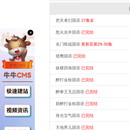
把关者们国语
27集全
怒火羔羊国语
已完结
×
名门暗战国语
更新至第29-30集
猎鹰国语
已完结
纵横四海国语
已完结
醉打金枝国语
已完结
醉拳王无忌国语
已完结
新醉打金枝国语
已完结
珠光宝气国语
已完结
天地男儿国语
已完结