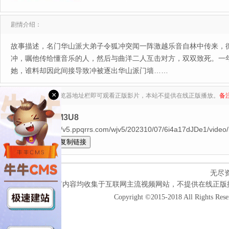
剧情介绍：
故事描述，名门华山派大弟子令狐冲突闻一阵激越乐音自林中传来，循
冲，嘱他传给懂音乐的人，然后与曲洋二人互击对方，双双致死。一
她，谁料却因此间接导致冲被逐出华山派门墙……
×
复制下列地址至浏览器地址栏即可观看正版影片，本站不提供在线正版播放。
备
来源：无尽M3U8
HD$https://v5.ppqrrs.com/wjv5/202310/07/6i4a17dJDe1/video
全选
无尽
本网站所有内容均收集于互联网主流视频网站，不提供在线正版
Copyright ©2015-2018 All Rights Res