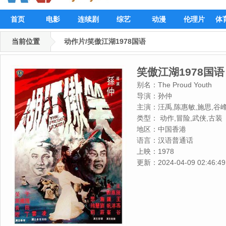
首页
电影
连续剧
综艺
动漫
伦理片
体
当前位置
动作片/笑傲江湖1978国语
笑傲江湖1978国语
别名：
The Proud Youth
导演：
孙仲
主演：
汪禹,陈惠敏,施思,谷
类型：
动作,冒险,武侠,古装
地区：
中国香港
语言：
汉语普通话
上映：
1978
更新：
2024-04-09 02:46:49