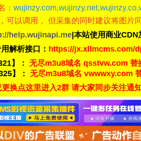
名：
wujinzy.com,wujinzy.net,wujinzy.co,
，可以调用， 但采集的同时建议将图片
p://help.wujinapi.me
|本站使用商业CD
专用解析接口：
https://jx.xllmcms.com/d
321】：
无尽m3u8域名 qsstvw.com 替
325】：
无尽m3u8域名 vwwwxy.com 替
更换点这里进入2群 请大家同步关注通知频道