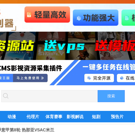
动漫
伦理片
体育赛事
影视解说
短剧
预告片
赛季意甲第8轮 热那亚VSAC米兰