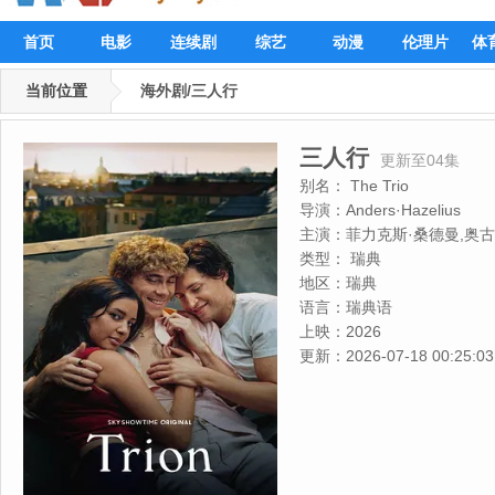
首页
电影
连续剧
综艺
动漫
伦理片
体
当前位置
海外剧/三人行
三人行
更新至04集
别名：
The Trio
导演：
Anders·Hazelius
主演：
菲力克斯·桑德曼,奥
坦,Seth·Manteus,Rebecka·
类型：
瑞典
地区：
瑞典
语言：
瑞典语
上映：
2026
更新：
2026-07-18 00:25:03