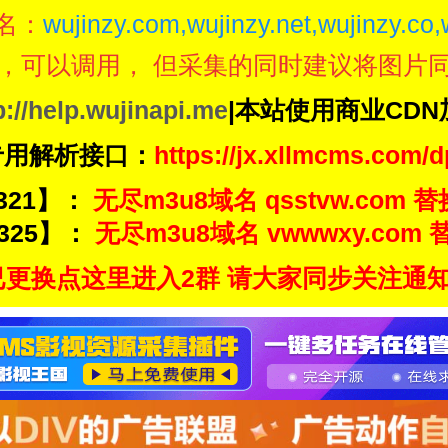
名：
wujinzy.com,wujinzy.net,wujinzy.co,
，可以调用， 但采集的同时建议将图片
p://help.wujinapi.me
|本站使用商业CD
专用解析接口：
https://jx.xllmcms.com/d
321】：
无尽m3u8域名 qsstvw.com 替
325】：
无尽m3u8域名 vwwwxy.com 替
更换点这里进入2群 请大家同步关注通知频道