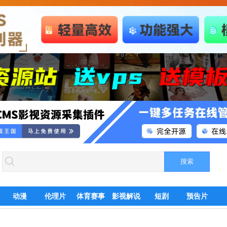
动漫
伦理片
体育赛事
影视解说
短剧
预告片