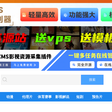
动漫
伦理片
体育赛事
影视解说
短剧
预告片