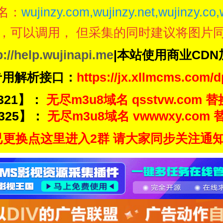
名：
wujinzy.com,wujinzy.net,wujinzy.co,
，可以调用， 但采集的同时建议将图片
p://help.wujinapi.me
|本站使用商业CD
专用解析接口：
https://jx.xllmcms.com/d
321】：
无尽m3u8域名 qsstvw.com 替
325】：
无尽m3u8域名 vwwwxy.com 替
更换点这里进入2群 请大家同步关注通知频道