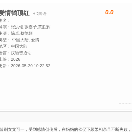
0.0
爱情鹤顶红
HD国语
别名：
导演：
张洪铭,张嘉予,黄胜辉
主演：
陈卓,蔡德姮
类型：
中国大陆, 爱情
地区：
中国大陆
语言：
汉语普通话
上映：
2026
更新：
2026-05-20 10:22:52
大龄剩女尤可一，受到感情创伤后，在妈妈的催促下频繁相亲且不断失败