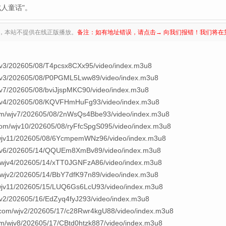
人童话"。
，本站不提供在线正版播放。
备注：如有地址错误，请点击→ 向我们报错！我们将在
jv3/202605/08/T4pcsx8CXx95/video/index.m3u8
wjv3/202605/08/P0PGML5Lww89/video/index.m3u8
jv7/202605/08/bviJjspMKC90/video/index.m3u8
wjv4/202605/08/KQVFHmHuFg93/video/index.m3u8
om/wjv7/202605/08/2nWsQs4Bbe93/video/index.m3u8
om/wjv10/202605/08/ryFfcSpgS095/video/index.m3u8
/wjv11/202605/08/6YcmpemWNz96/video/index.m3u8
wjv6/202605/14/QQUEm8XmBv89/video/index.m3u8
/wjv4/202605/14/xTT0JGNFzA86/video/index.m3u8
/wjv2/202605/14/BbY7dfK97n89/video/index.m3u8
/wjv11/202605/15/LUQ6Gs6LcU93/video/index.m3u8
jv2/202605/16/EdZyq4fyJ293/video/index.m3u8
com/wjv2/202605/17/c28Rwr4kgU88/video/index.m3u8
m/wjv8/202605/17/CBtd0htzk887/video/index.m3u8