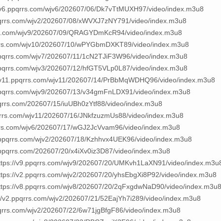
pqrrs.com/wjv6/202607/06/Dk7vTtMUXH97/video/index.m3u8
rs.com/wjv2/202607/08/xWVXJ7zNY791/video/index.m3u8
s.com/wjv9/202607/09/QRAGYDmKcR94/video/index.m3u8
rs.com/wjv10/202607/10/wPYGbmDXKT89/video/index.m3u8
rs.com/wjv7/202607/11/1cN2TJiF3W96/video/index.m3u8
rs.com/wjv3/202607/12/hfGT5VLp0L87/video/index.m3u8
.ppqrrs.com/wjv11/202607/14/PrBbMqWDHQ96/video/index.m3u8
rrs.com/wjv9/202607/13/v34gmFnLDX91/video/index.m3u8
s.com/202607/15/iuUBh0zYtf88/video/index.m3u8
rs.com/wjv11/202607/16/JNkfzuzmUs88/video/index.m3u8
s.com/wjv6/202607/17/wGJ2JcVvam96/video/index.m3u8
rrs.com/wjv2/202607/18/Kzhhvx4UEK96/video/index.m3u8
rrs.com/202607/20/x4iXv0iz3D87/video/index.m3u8
v9.ppqrrs.com/wjv9/202607/20/UMKvh1LaXN91/video/index.m3u
2.ppqrrs.com/wjv2/202607/20/yhsEbgXi8P92/video/index.m3u8
v8.ppqrrs.com/wjv8/202607/20/2qFxgdwNaD90/video/index.m3u
ppqrrs.com/wjv2/202607/21/52EajYh7i289/video/index.m3u8
s.com/wjv2/202607/22/6w71jgBfgF86/video/index.m3u8