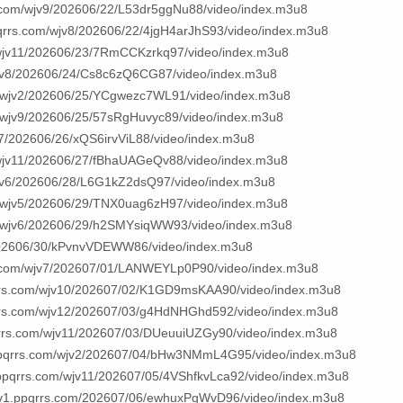
com/wjv9/202606/22/L53dr5ggNu88/video/index.m3u8
s.com/wjv8/202606/22/4jgH4arJhS93/video/index.m3u8
/wjv11/202606/23/7RmCCKzrkq97/video/index.m3u8
wjv8/202606/24/Cs8c6zQ6CG87/video/index.m3u8
/wjv2/202606/25/YCgwezc7WL91/video/index.m3u8
/wjv9/202606/25/57sRgHuvyc89/video/index.m3u8
v7/202606/26/xQS6irvViL88/video/index.m3u8
/wjv11/202606/27/fBhaUAGeQv88/video/index.m3u8
wjv6/202606/28/L6G1kZ2dsQ97/video/index.m3u8
/wjv5/202606/29/TNX0uag6zH97/video/index.m3u8
/wjv6/202606/29/h2SMYsiqWW93/video/index.m3u8
202606/30/kPvnvVDEWW86/video/index.m3u8
com/wjv7/202607/01/LANWEYLp0P90/video/index.m3u8
s.com/wjv10/202607/02/K1GD9msKAA90/video/index.m3u8
s.com/wjv12/202607/03/g4HdNHGhd592/video/index.m3u8
s.com/wjv11/202607/03/DUeuuiUZGy90/video/index.m3u8
rrs.com/wjv2/202607/04/bHw3NMmL4G95/video/index.m3u8
rrs.com/wjv11/202607/05/4VShfkvLca92/video/index.m3u8
ppqrrs.com/202607/06/ewhuxPgWvD96/video/index.m3u8