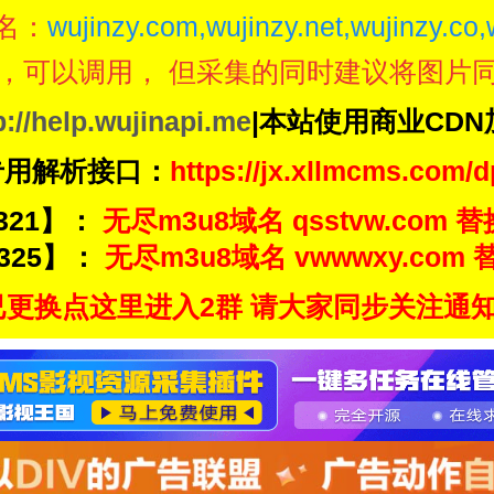
名：
wujinzy.com,wujinzy.net,wujinzy.co,
，可以调用， 但采集的同时建议将图片
p://help.wujinapi.me
|本站使用商业CD
专用解析接口：
https://jx.xllmcms.com/d
321】：
无尽m3u8域名 qsstvw.com 替
325】：
无尽m3u8域名 vwwwxy.com 替
更换点这里进入2群 请大家同步关注通知频道