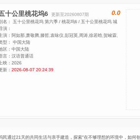
0.0
五十公里桃花坞6
更新至20260807期
别名：
五十公里桃花坞 第六季 / 桃花坞6 / 五十公里桃花坞 城
市角落
导演：
主演：
阿如那,萧敬腾,滕哲,袁咏仪,彭冠英,周涛,徐若晗,贺峻霖,
李雪琴,王子奇,陈鑫海,方媛,徐志胜,李嘉琦,庾恩利
类型：
中国大陆
地区：
中国大陆
语言：
汉语普通话
上映：
2026
更新：
2026-08-07 20:24:39
元坞民通过21天的共同生活与亲手建造，探索"在不够理想的环境中，如何