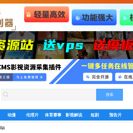
动漫
伦理片
体育赛事
影视解说
短剧
预告片
坞6