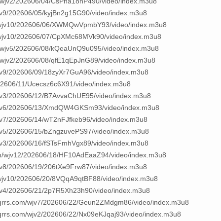
/wjv2/202606/04/CsPna18nP490/video/index.m3u8
jv9/202606/05/kyjBn2g15G90/video/index.m3u8
m/wjv10/202606/06/XWMQwVpmbY93/video/index.m3u8
/wjv10/202606/07/CpXMc68MVk90/video/index.m3u8
/wjv5/202606/08/kQeaUnQ9u095/video/index.m3u8
/wjv2/202606/08/qfE1qEpJnG89/video/index.m3u8
jv9/202606/09/18zyXr7GuA96/video/index.m3u8
02606/11/Ucecsz6c6X91/video/index.m3u8
wjv3/202606/12/B7AvvaChUE95/video/index.m3u8
/wjv6/202606/13/XmdQW4GKSm93/video/index.m3u8
jv7/202606/14/wT2nFJfkeb96/video/index.m3u8
jv5/202606/15/bZngzuvePS97/video/index.m3u8
jv3/202606/16/fSTsFmhVgx89/video/index.m3u8
m/wjv12/202606/18/HF10AdEaaZ94/video/index.m3u8
jv8/202606/19/206tXe9Frw87/video/index.m3u8
/wjv10/202606/20/8VQqA9qtBF88/video/index.m3u8
wjv4/202606/21/2p7R5Xh23h90/video/index.m3u8
rs.com/wjv7/202606/22/Geun2ZMdgm86/video/index.m3u8
s.com/wjv2/202606/22/Nx09eKJqaj93/video/index.m3u8