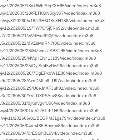
/wjv7/202605/18/rUWhP0qZ3H95/video/index.m3u8
/wjv3/202605/18/FLTKGN5xy997/video/index.m3u8
om/wjv3/202605/18/k3H6GSs3H188/video/index.m3u8
/wjv12/202605/19/TW7Cf5j5Rb92/video/index.m3u8
jv7/202605/21/wVdExn990j95/video/index.m3u8
wjv5/202605/22/dVZsMnRN7t86/video/index.m3u8
/wjv11/202605/23/MZwexUAB8T95/video/index.m3u8
wjv9/202605/25/NVqHEN41Jz89/video/index.m3u8
wjv11/202605/25/DyiSd45vDw96/video/index.m3u8
/wjv12/202605/26/7DgEPkbW1E88/video/index.m3u8
wjv9/202605/28/AxnDMLs9LU97/video/index.m3u8
/wjv12/202605/29/U6eJnXPJuh91/video/index.m3u8
wjv3/202605/30/YVLDXPSAnv88/video/index.m3u8
jv8/202605/31/9jKsfvgvfU96/video/index.m3u8
/wjv4/202606/01/qh276Frh1H96/video/index.m3u8
m/wjv11/202606/01/BEGFMJ1gz794/video/index.m3u8
/wjv11/202606/04/m465tBnsmx89/video/index.m3u8
jv4/202606/04/0rESt9h3L694/video/index.m3u8