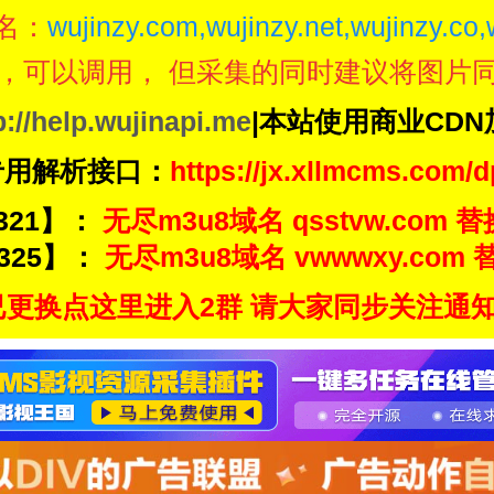
名：
wujinzy.com,wujinzy.net,wujinzy.co,
，可以调用， 但采集的同时建议将图片
p://help.wujinapi.me
|本站使用商业CD
专用解析接口：
https://jx.xllmcms.com/d
321】：
无尽m3u8域名 qsstvw.com 替
325】：
无尽m3u8域名 vwwwxy.com 替
更换点这里进入2群 请大家同步关注通知频道