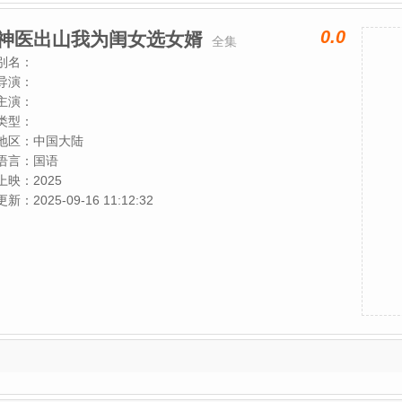
0.0
神医出山我为闺女选女婿
全集
别名：
导演：
主演：
类型：
地区：
中国大陆
语言：
国语
上映：
2025
更新：
2025-09-16 11:12:32