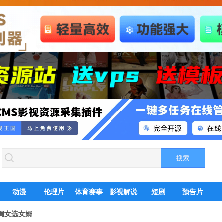
动漫
伦理片
体育赛事
影视解说
短剧
预告片
闺女选女婿