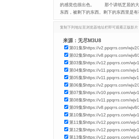
的感觉也很出色。 那个讲纸芝居的大叔
东西，被剩下的东西。剩下的东西里是有
复制下列地址至浏览器地址栏即可观看正版影片
来源：无尽M3U8
第01集$https://v2.ppqrrs.com/wjv2
第02集$https://v8.ppqrrs.com/wjv8
第03集$https://v12.ppqrrs.com/wjv
第04集$https://v11.ppqrrs.com/wj
第05集$https://v11.ppqrrs.com/wjv
第06集$https://v2.ppqrrs.com/wjv2
第07集$https://v10.ppqrrs.com/wjv
第08集$https://v11.ppqrrs.com/wjv1
第09集$https://v8.ppqrrs.com/wjv8
第10集$https://v12.ppqrrs.com/wjv
第11集$https://v12.ppqrrs.com/wj
第12集$https://v12.ppqrrs.com/wj
第13集$https://v12.ppqrrs.com/wjv