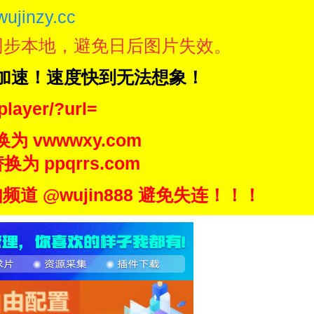
wujinzy.cc
同步本地，避免日后图片失效。
N加速！速度快到无法想象！
player/?url=
换为 vwwwxy.com
换为 ppqrrs.com
 @wujin888 避免失连！！！