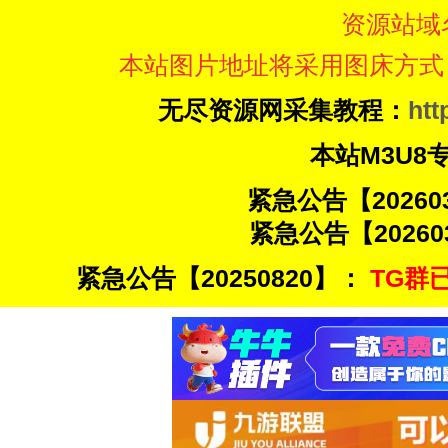
资源站域
本站图片地址将采用图床方式
无尽资源网采集教程：
htt
本站M3U8
紧急公告【20260
紧急公告【20260
紧急公告【20250820】：
TG群已