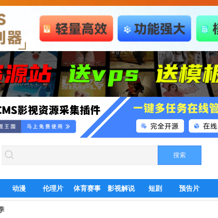
动漫
伦理片
体育赛事
影视解说
短剧
预告片
季