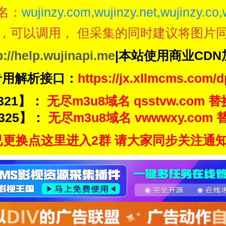
名：
wujinzy.com,wujinzy.net,wujinzy.co,
，可以调用， 但采集的同时建议将图片
p://help.wujinapi.me
|本站使用商业CD
专用解析接口：
https://jx.xllmcms.com/d
321】：
无尽m3u8域名 qsstvw.com 替
325】：
无尽m3u8域名 vwwwxy.com 替
更换点这里进入2群 请大家同步关注通知频道