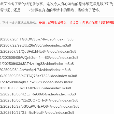
又准备了新的纸芝居故事。这次令人身心冻结的恐怖纸芝居是以“残”为
福气呢，还是……？潜藏在身边的事情中的黑暗，描绘出了恐怖。
，本站不提供在线正版播放。
备注：如有地址错误，请点击→ 向我们报错！我们将在
/202507/20/nTG8jDW3Lw74/video/index.m3u8
/202507/22/99t3Ux26gV80/video/index.m3u8
12/202507/31/QqBFd1hHtp84/video/index.m3u8
v11/202508/09/WQnh2qm4mr83/video/index.m3u8
11/202509/03/fJGT4zxzkg83/video/index.m3u8
/202509/03/LJczVn6qzL74/video/index.m3u8
10/202509/03/hGT6Q78zsT82/video/index.m3u8
1/202509/03/qkrXP5x8jV83/video/index.m3u8
/202510/06/EhxLT4X2Ni80/video/index.m3u8
12/202510/06/RZEjnReG0r84/video/index.m3u8
v12/202510/06/N1s2UQFQHy84/video/index.m3u8
v12/202510/27/bSQaPWNsFQ84/video/index.m3u8
12/202510/27/G2nj5pjHba84/video/index.m3u8