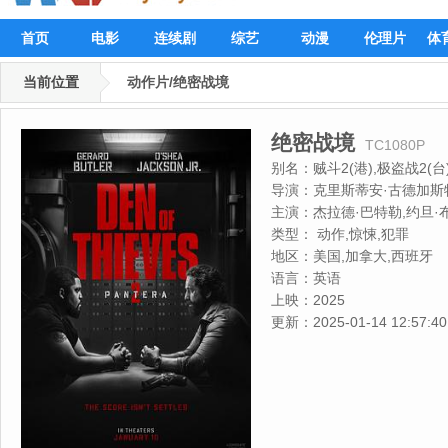
首页
电影
连续剧
综艺
动漫
伦理片
体
当前位置
动作片/绝密战境
绝密战境
TC1080P
别名：
贼斗2(港),极盗战2(
绝密战境,极盗战线,Den of Thie
导演：
克里斯蒂安·古德加斯
主演：
杰拉德·巴特勒,约旦·
哈迈德,斯温·特梅尔,萨尔瓦托
类型：
动作,惊悚,犯罪
凯利,奥利·舒卡,里科欧·范霍
地区：
美国,加拿大,西班牙
里斯蒂安·索利诺,安东尼奥·
语言：
英语
耶·欧拉尔,尤里·D·布朗
上映：
2025
更新：
2025-01-14 12:57:40