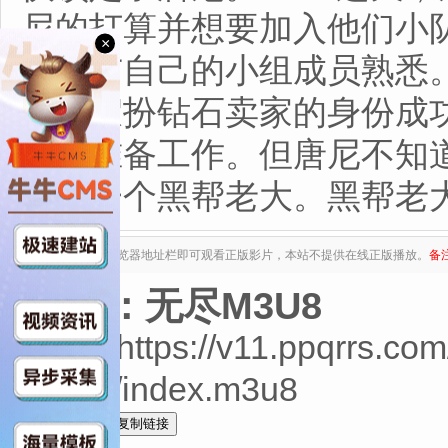
尼的打算并想要加入他们小
×
尼克与自己的小组成员熟悉
券，假扮钻石卖家的身份成
前期准备工作。但唐尼不知
属于一个黑帮老大。黑帮老大在
复制下列地址至浏览器地址栏即可观看正版影片，本站不提供在线正版播放。
备
来源：无尽M3U8
TC$https://v11.ppqrrs.c
video/index.m3u8
全选