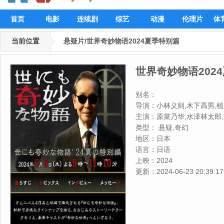
首页
电影
连续剧
综艺
动漫
伦理片
体
当前位置
悬疑片/世界奇妙物语2024夏季特别篇
世界奇妙物语202
别名：
导演：
小林义则,木下高男,
主演：
原菜乃华,水泽林太郎,
里,高桥光,竹财辉之助,富田
类型：
悬疑,奇幻
地区：
日本
语言：
日语
上映：
2024
更新：
2024-06-23 20:39:17