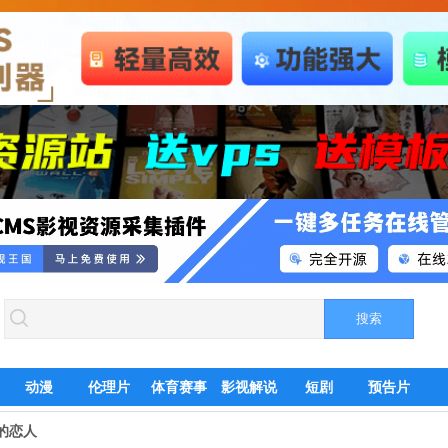
动漫
伦理片
体育赛事
影视解说
短剧
预告片
的恋人